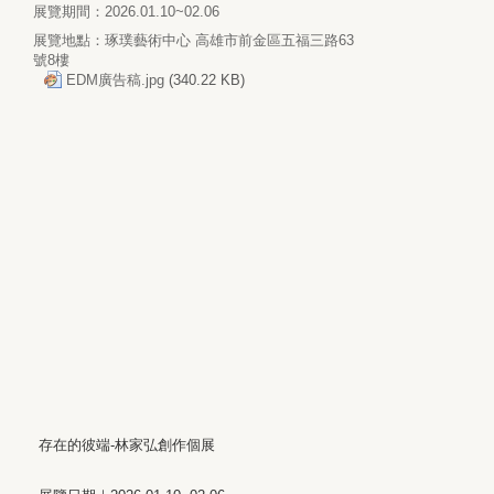
展覽期間：2026.01.10~02.06
展覽地點：琢璞藝術中心 高雄市前金區五福三路63
號8樓
EDM廣告稿.jpg
(340.22 KB)
存在的彼端-林家弘創作個展