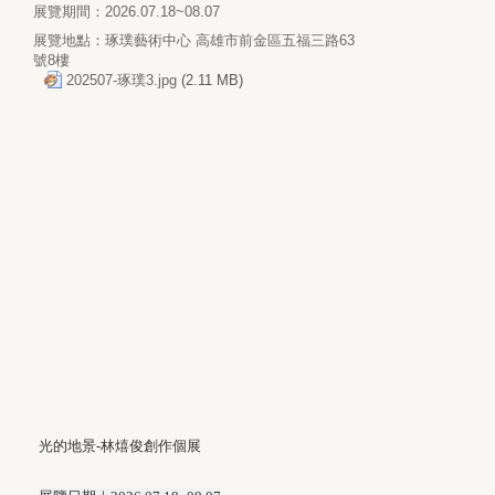
展覽期間：2026.07.18~08.07
展覽地點：琢璞藝術中心 高雄市前金區五福三路63
號8樓
202507-琢璞3.jpg
(2.11 MB)
光的地景-林熺俊創作個展