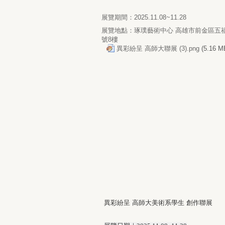
展覽期間：2025.11.08~11.28
展覽地點：琢璞藝術中心 高雄市前金區五福
號8樓
異彩紛呈 高師大聯展 (3).png
(5.16 M
異彩紛呈 高師大美術系學生 創作聯展