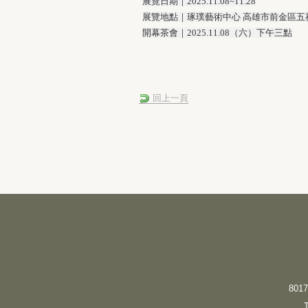
展覽日期｜2025.11.08~11.28
展覽地點｜琢璞藝術中心 高雄市前金區五福
開幕茶會｜2025.11.08（六）下午三點
回上一頁
801